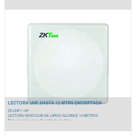
LECTORA UHF HASTA 12 MTRS ENCRIPTADA
ZK-UHF1-10F
LECTORA VEHICULAR DE LARGO ALCANCE 12 METROS
Distancia de Lectura: Ajustable hasta 12 m
Interfaz de Comunicación: Wiegand 26 (Por defecto) / Wiegand 34, USB
Frecuencia: 902MHz - 928MHz, 865MHz - 868MHz
Material: Cubierta de aluminio, plástico ABS en la antena