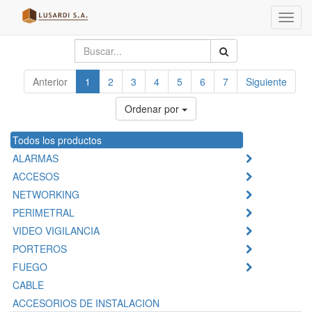
Menú
de
Naveg
Anterior
1
2
3
4
5
6
7
Siguiente
Ordenar por
Todos los productos
ALARMAS
ACCESOS
NETWORKING
PERIMETRAL
VIDEO VIGILANCIA
PORTEROS
FUEGO
CABLE
ACCESORIOS DE INSTALACION