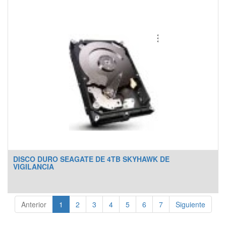
Voltaje de Operación: 9-12V DC
Corriente de Trabajo: 150mA (Lectura permanente)
DISCO DURO SEAGATE DE 4TB SKYHAWK DE
VIGILANCIA
Anterior
1
2
3
4
5
6
7
Siguiente