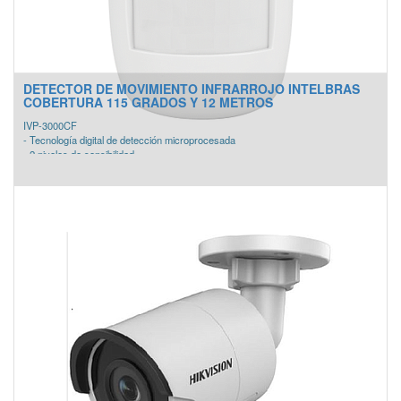
DETECTOR DE MOVIMIENTO INFRARROJO INTELBRAS
COBERTURA 115 GRADOS Y 12 METROS
IVP-3000CF
- Tecnología digital de detección microprocesada
- 2 niveles de sensibilidad
- 115° de cobertura
- 12 metros de alcance
- No necesita articulador para instalación de pared
- Infrarrojo pasivo con doble elemento
- Contacto normalmente cerrado
- Accionamiento por detección de movimiento
- Bajo consumo (apenas 5 mA)