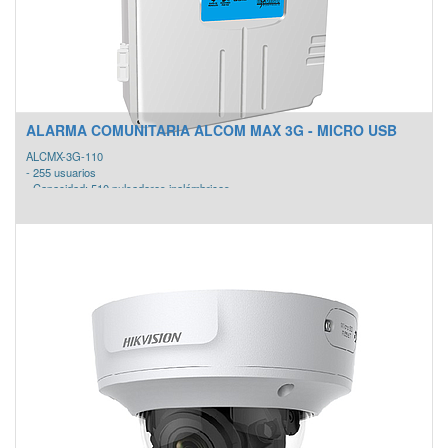
ALARMA COMUNITARIA ALCOM MAX 3G - MICRO USB
ALCMX-3G-110
- 255 usuarios
- Capacidad: 510 pulsadores inalámbricos.
- 3 zonas de alarma cableado.
- 3 Salidas domóticas (reflectores led).
- App (Alerta alcom).
- Módulo Audio Perifoneo
- Reporte local SMS a 26 usuarios.
- Monitoreo por plataforma web.
- Modulo de chip (GSM / GPRS).
- Módulo ethernet (TC / IP).
- Plataforma web.