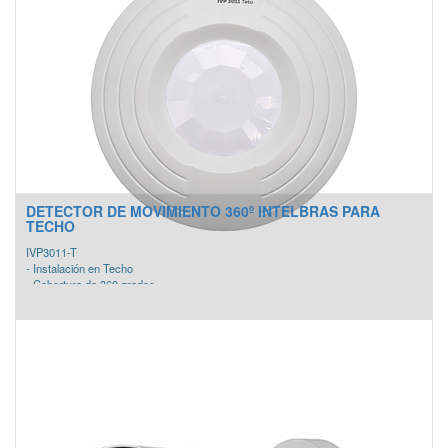
DETECTOR DE MOVIMIENTO 360º INTELBRAS PARA
TECHO
IVP3011-T
- Instalación en Techo
- Cobertura de 360 grados
- Compensación automática de temperatura
- Distancia de detección ajustable
- Sensibilidad PIR ajustable
- Tamper anti-sabotaje