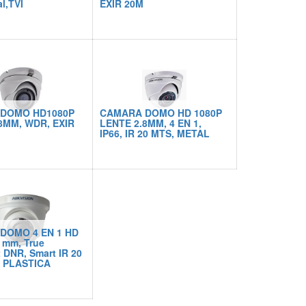
al,TVI
EXIR 20M
DOMO HD1080P
CAMARA DOMO HD 1080P
8MM, WDR, EXIR
LENTE 2.8MM, 4 EN 1,
IP66, IR 20 MTS, METAL
DOMO 4 EN 1 HD
 mm, True
 DNR, Smart IR 20
, PLASTICA