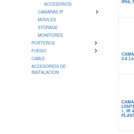
IP66,
ACCESORIOS
CAMARAS IP
MOVILES
STORAGE
MONITORES
PORTEROS
FUEGO
CAMA
CABLE
3.6 Le
ACCESORIOS DE
INSTALACION
CAMA
LENTE
1, IR 
PLAS