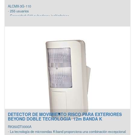
ALCMX-3G-110
- 255 usuarios
- Capacidad: 510 pulsadores inalámbricos.
- 3 zonas de alarma cableado.
- 3 Salidas domóticas (reflectores led).
- App (Alerta alcom).
- Módulo Audio Perifoneo
- Reporte local SMS a 26 usuarios.
- Monitoreo por plataforma web.
- Modulo de chip (GSM / GPRS).
- Módulo ethernet (TC / IP).
- Plataforma web.
DETECTOR DE MOVIMIENTO RISCO PARA EXTERIORES
BEYOND DOBLE TECNOLOGIA 12m BANDA K
RK350DT0000A
- La tecnología de microondas K-band proporciona una combinación excepcional