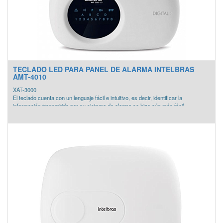
TECLADO LED PARA PANEL DE ALARMA INTELBRAS
AMT-4010
XAT-3000
El teclado cuenta con un lenguaje fácil e intuitivo, es decir, identificar la
información transmitida por su sistema de alarma se hizo aún más fácil.
- Cubierta para la activación accidental de la protección de las teclas.
- Zonas de fácil visualización del estado.
- Estado de señalización intuitiva.
- Violación de protección '(tamper).
- Sonido de señalización durante la operación.