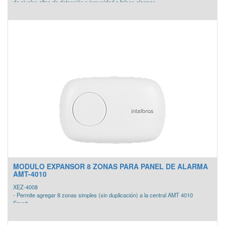
de niveles altos de detección e inmunidad a falsas alarmas.
- Diseño elegante, adaptado a la decoración contemporánea
- Detección avanzada con 4 canales de detección: 2 Microondas
y 2 PIRs que proporcionan la mejor respuesta a los retos de
la seguridad en exterior
- Control de rango – rótula ajustable para una mayor precisión que se adapta a
sus necesidades
- Opciones de instalación flexibles incluyendo diagnóstico y control de RISCO
Bus e instalación y mantenimiento rentables
MODULO EXPANSOR 8 ZONAS PARA PANEL DE ALARMA
AMT-4010
XEZ-4008
- Permite agregar 8 zonas simples (sin duplicación) a la central AMT 4010
Smart.
- Permite un maximo de 6 expansores XEZ 4008 Smart.
- Comunicación utilizando el bus AB de hasta 1 km.