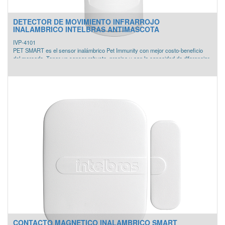
DETECTOR DE MOVIMIENTO INFRARROJO
INALAMBRICO INTELBRAS ANTIMASCOTA
IVP-4101
PET SMART es el sensor inalámbrico Pet Immunity con mejor costo-beneficio
del mercado. Tener un sensor robusto, preciso y con la capacidad de diferenciar
su mascota de un intruso nunca fue tan económico y fácil de instalar.
- PIR sensor de doble elemento
- Función PET IMMUNITY <= 20Kg
- Tensión de operación de 3V
- Distancia de transmisión de hasta 100m en campo abierto sobre superficie
terrestre
- Frecuencia 433,92 MHz
- Transmisión en doble canal
CONTACTO MAGNETICO INALAMBRICO SMART