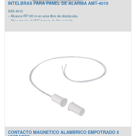
INTELBRAS PARA PANEL DE ALARMA AMT-4010
XAS-4010
– Alcance RF100 m en area libre de obstáculos
– Alimentación 3 VDC bateria de lítio incluida
– Peso bruto15 g
– Peso neto15 g
– Dimensiones (A x A x P)38 x 14 x 59 mm
– Temperatura de funcionamiento -10 a 50°C
CONTACTO MAGNETICO ALAMBRICO EMPOTRADO 5