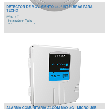
DETECTOR DE MOVIMIENTO 360º INTELBRAS PARA
TECHO
IVP3011-T
- Instalación en Techo
- Cobertura de 360 grados
- Compensación automática de temperatura
- Distancia de detección ajustable
- Sensibilidad PIR ajustable
- Tamper anti-sabotaje
ALARMA COMUNITARIA ALCOM MAX 3G - MICRO USB