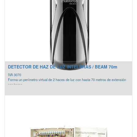
DETECTOR DE HAZ DE LUZ INTELBRAS / BEAM 70m
IVA 3070
Forma un perímetro virtual de 2 haces de luz con hasta 70 metros de extensión
por tramo.
- Cuando los dos haces de luz se interrumpen, el sensor IVA informa
automáticamente a la central de alarma.
Haz de luz doble
- Distancia de 70m entre transmisor y receptor
- Protección UV
- Tensión de alimentación 12 - 24 VDC
- Ajuste por mira
- Ajuste fino por tensión
- Función tamper (violación)