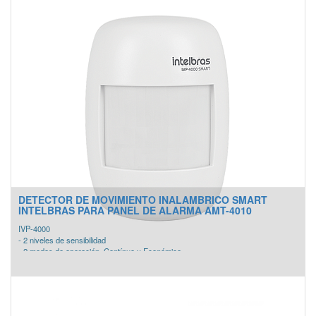
- Salida auxiliar para conectar sensores y accesorios con protección de
apagado automático en 900 mA.
- Permite la configuración de zonas inteligentes y rápidas y contactos
Normalmente Abiertos/ Normalmente Cerrados a través de la central AMT 4010
Smart.
DETECTOR DE MOVIMIENTO INALAMBRICO SMART
INTELBRAS PARA PANEL DE ALARMA AMT-4010
IVP-4000
- 2 niveles de sensibilidad
- 2 modos de operación, Contínuo y Económico
- Sensor de nivel de la batería
- Infrarrojo pasivo con doble elemento
- Alimentación: batería de litio 3 Vdc – CR123A
- Uso interior
- Compatible con panel AMT-4010