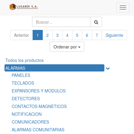
Menú
de
Naveg
Anterior
1
2
3
4
5
6
7
Siguiente
Ordenar por
Todos los productos
ALARMAS
PANELES
TECLADOS
EXPANSORES Y MODULOS
DETECTORES
CONTACTOS MAGNETICOS
NOTIFICACION
COMUNICADORES
ALARMAS COMUNITARIAS