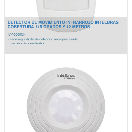
DETECTOR DE MOVIMIENTO INFRARROJO INTELBRAS
COBERTURA 115 GRADOS Y 12 METROS
IVP-3000CF
- Tecnología digital de detección microprocesada
- 2 niveles de sensibilidad
- 115° de cobertura
- 12 metros de alcance
- No necesita articulador para instalación de pared
- Infrarrojo pasivo con doble elemento
- Contacto normalmente cerrado
- Accionamiento por detección de movimiento
- Bajo consumo (apenas 5 mA)