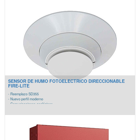
SENSOR DE HUMO FOTOELECTRICO DIRECCIONABLE
FIRE-LITE
- Reemplazo SD355
- Nuevo perfil moderno
- Comunicaciones analógicas
- Corriente de espera baja
- Interruptores de dirección rotativos
- LEDs duales para visibilidad de 360 ​°
- Opciones de color ampliadas que incluyen blanco, marfil
- Incluye base de montaje de 6 " y anillo de ajuste