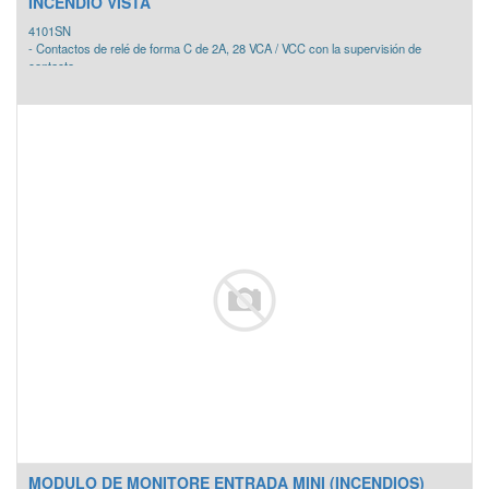
INCENDIO VISTA
4101SN
- Contactos de relé de forma C de 2A, 28 VCA / VCC con la supervisión de
contacto.
- La posición del relé está supervisado, pero no el cableado contacto externo.
- Nota: Algunos paneles no admiten esta función.
- Una clase B / B estilo RFL para supervision de la zona de la entrada aux.
- Funcionamiento de alimentación y la comunicación con los paneles de control a
través del bucle -multiplexado V-Plex direccionable.
- Tablilla montada en una pequeña caja de plástico protegida con un tamper.
- Electrónica montada en una pequeña caja de plástico con tapa de
falsificaciones protegida.
- Conveniente para las instalaciones de robo e incendio residenciales y
comerciales.
*El modulo 4101SN solo es compatible con paneles VISTA de incendio
(VISTA32FBT, VISTA128FBPT y VISTA250FBPT).
MODULO DE MONITORE ENTRADA MINI (INCENDIOS)