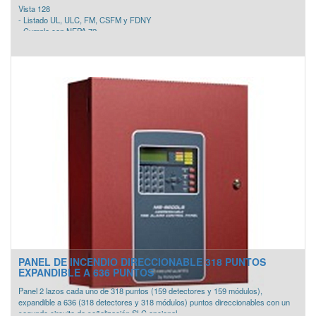
Vista 128
- Listado UL, ULC, FM, CSFM y FDNY
- Cumple con NFPA 72
- Panel de Fuego y Robo
- Soporta elementos cableados, inalámbricos y multiplexados (Vplex)
- Soporta 31 dispositivos periféricos como teclados y módulos.
- 150 códigos de usuario.
- 8 particiones
- 2 Salidas de sirena de 1.7 A.
- 8 zonas programables expandibles a 128 zonas
- Soporta hasta 128 zonas inalámbricas agregando el receptor 5800 de
Honeywell.
- Capacidad máxima de 120 Zonas Vplex.
- Se integra a Winpak
INLCUYE:
- 1 Tarjeta
- 1 Gabinete
- 1 Fuente de alimentación
PANEL DE INCENDIO DIRECCIONABLE 318 PUNTOS
EXPANDIBLE A 636 PUNTOS
Panel 2 lazos cada uno de 318 puntos (159 detectores y 159 módulos),
expandible a 636 (318 detectores y 318 módulos) puntos direccionables con un
segundo circuito de señalización SLC opcional.