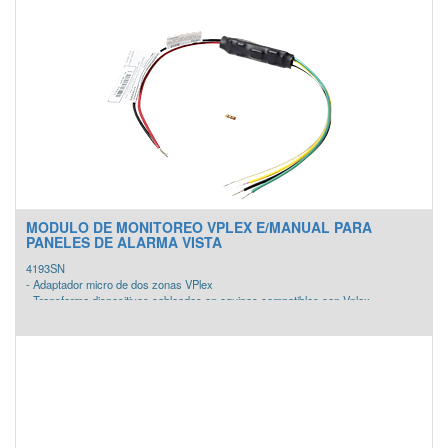
MODULO DE MONITOREO VPLEX E/MANUAL PARA
PANELES DE ALARMA VISTA
4193SN
- Adaptador micro de dos zonas VPlex
- Transforma dispositivos cableados en equipos compatibles con Vplex
- Numero de Serie embebido para direccionamiento
- Una zona supervisada con resistencia de fin de línea y una no supervisada.
- Mini expansor para montajes ocultos o en estaciones de jalón.
- Compatible únicamente con los paneles que utilizan tecnología Vplex.
- Listado UL para paneles de incendio y alarma.