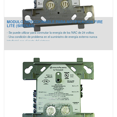
MODULO DIRECCIONABLE PARA NOTIFICACION FIRE
LITE (SIRENAS)
- Se puede utilizar para conmutar la energía de los NAC de 24 voltios
- Una condición de problema en el suministro de energía externo nunca
interferirá con el resto del sistema
- Se identifica automáticamente en el panel de control
- Alimentación: 24 Vcd
- Capacidad máxima de carga de hasta 3-amp
- Consumo: 6.5 mA
- Dimensiones: 114 x 101 x 31 mm