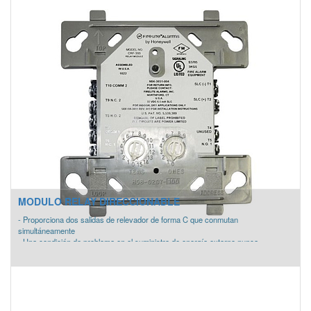
MODULO RELAY DIRECCIONABLE
- Proporciona dos salidas de relevador de forma C que conmutan
simultáneamente
- Una condición de problema en el suministro de energía externo nunca
interferirá con el resto del sistema
- Se identifica automáticamente en el panel de control
- Alimentación: 24 Vcd
- Consumo: 6.5 mA
- Dimensiones: 114 x 101 x 31 mm