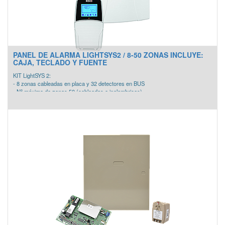
PANEL DE ALARMA LIGHTSYS2 / 8-50 ZONAS INCLUYE:
CAJA, TECLADO Y FUENTE
KIT LightSYS 2:
- 8 zonas cableadas en placa y 32 detectores en BUS
- Nº máximo de zonas 50 (cableadas e inalambricas)
- 16 códigos de usuario / 16 números privados
Incluye:
- 1 Caja plastica
- 1 Teclado RM432K0P0SPC
- 1 Central LightSYS2
- 1 Fuente de Poder de 1.5A