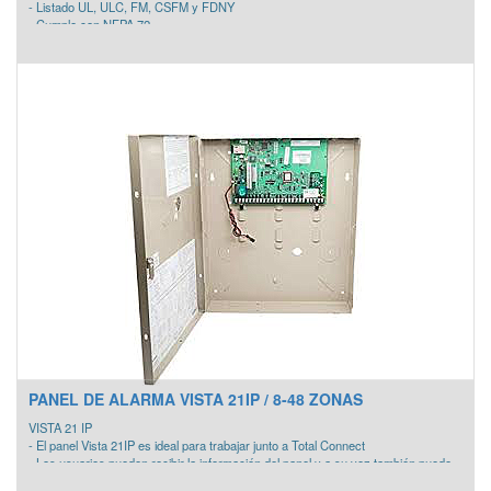
- Listado UL, ULC, FM, CSFM y FDNY
- Cumple con NFPA 72
- Panel de Fuego y Robo
- Soporta elementos cableados, inalámbricos y multiplexados (Vplex)
- Soporta 31 dispositivos periféricos como teclados y módulos.
- 250 códigos de usuario.
- 8 particiones
- 2 Salidas de sirena de 1.7 A.
- 8 zonas programables expandibles a 250 zonas
- Soporta hasta 250 zonas inalámbricas agregando el receptor 5800 de
Honeywell.
- Capacidad máxima de 242 Zonas Vplex.
- Se integra a Winpak
INLCUYE:
- 1 Tarjeta
- 1 Gabinete
- 1 Fuente de alimentación
PANEL DE ALARMA VISTA 21IP / 8-48 ZONAS
VISTA 21 IP
- El panel Vista 21IP es ideal para trabajar junto a Total Connect
- Los usuarios pueden recibir la información del panel y a su vez también puede
armar o desarmar el sistema, hacer una petición de estado de sistema, etc...