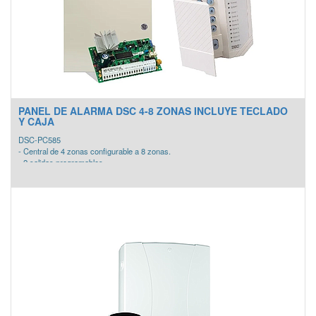
PANEL DE ALARMA DSC 4-8 ZONAS INCLUYE TECLADO
Y CAJA
DSC-PC585
- Central de 4 zonas configurable a 8 zonas.
- 2 salidas programables.
- Conexion para sirena
INCLUYE:
- Central de alarma dsc 585
- Gabinete metalico
- Teclado