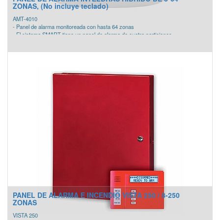
ZONAS, (No incluye teclado)
AMT-4010
- Panel de alarma monitoreada con hasta 64 zonas
- El sistema SMART tiene un panel de alarma de cuatro particiones
independientes, que ofrece una modularidad de 10 a 64 zonas y 3 a 19 salidas
PGM.
PANEL DE ALARMA E INCENDIO VISTA 250 / 8-250
ZONAS
VISTA 250