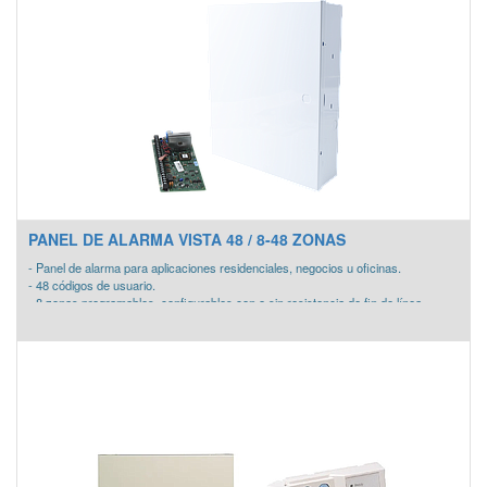
PANEL DE ALARMA VISTA 48 / 8-48 ZONAS
- Panel de alarma para aplicaciones residenciales, negocios u oficinas.
- 48 códigos de usuario.
- 8 zonas programables, configurables con o sin resistencia de fin de línea.
- Soporta 8 teclados
- 3 particiones
- Salida de sirena de 2 A.
- En la zona uno soporta hasta 16 detectores de humo de dos hilos.
- Soporta 40 zonas inalámbricas agregando el receptor 5800 de Honeywell.
- Supervisión del sistema inalámbrico al 100%.
Incluye:
- Panel de Alarma de 48 Zonas.
- Gabiente