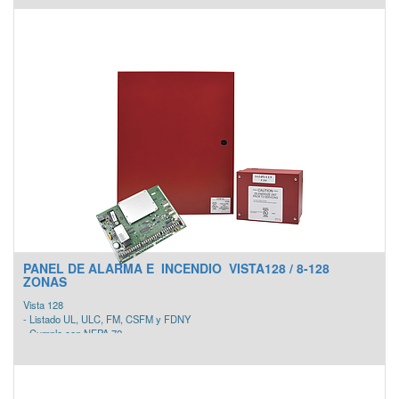
- 48 códigos de usuario.
- Máximo 8 teclados.
- 2 particiones.
- Entrada de alimentación de 16 Vca.
- 8 zonas programables expandibles a 48
- Soporta 40 zonas inalámbricas agregando un receptor 5800 de HONEYWELL.
- Doble comunicador interconstruido para comunicación con la central de
monitoreo.
- Compatible con la central IP AlarmNet (pregunte a su ejecutivo de ventas para
monitoreo IP).
Incluye:
-Panel de alarma VISTA21IP
-Gabinete
PANEL DE ALARMA E INCENDIO VISTA128 / 8-128
ZONAS
Vista 128
- Listado UL, ULC, FM, CSFM y FDNY
- Cumple con NFPA 72
- Panel de Fuego y Robo
- Soporta elementos cableados, inalámbricos y multiplexados (Vplex)
- Soporta 31 dispositivos periféricos como teclados y módulos.
- 150 códigos de usuario.