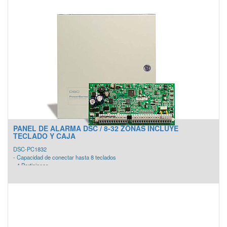
- 8 particiones
- 2 Salidas de sirena de 1.7 A.
- 8 zonas programables expandibles a 128 zonas
- Soporta hasta 128 zonas inalámbricas agregando el receptor 5800 de
Honeywell.
- Capacidad máxima de 120 Zonas Vplex.
- Se integra a Winpak
INLCUYE:
- 1 Tarjeta
- 1 Gabinete
- 1 Fuente de alimentación
PANEL DE ALARMA DSC / 8-32 ZONAS INCLUYE
TECLADO Y CAJA
DSC-PC1832
- Capacidad de conectar hasta 8 teclados
- 4 Particiones
- 32 códigos de usuarios
- Salida de sirena de 700mA
- Supervisión de cableados de zonas
INCLUYE
- Gabinete
- Teclado LCD 5511