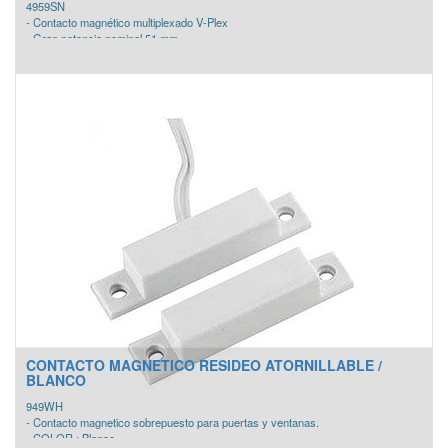
4959SN
- Contacto magnético multiplexado V-Plex
- Gran potencia nominal 51 mm
- Construido en aluminio para montaje en puerta abatible
- Soporte imán tipo L. Cable de 60 cm
- Sellado epoxy
CONTACTO MAGNETICO RESIDEO ATORNILLABLE /
BLANCO
949WH
- Contacto magnetico sobrepuesto para puertas y ventanas.
- COLOR : Blanco