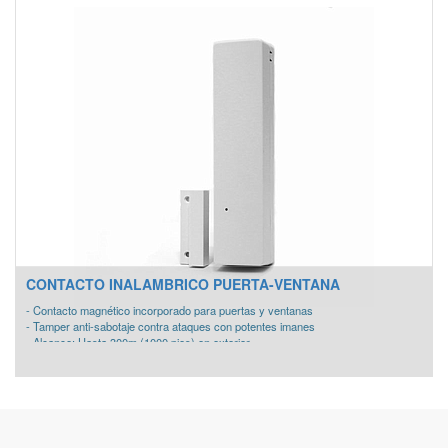
CONTACTO INALAMBRICO PUERTA-VENTANA
- Contacto magnético incorporado para puertas y ventanas
- Tamper anti-sabotaje contra ataques con potentes imanes
- Alcance: Hasta 300m (1000 pies) en exterior
- Entrada cableada: NC, NA o DRFL
- Utiliza uno de los más de 16 millones de códigos de dirección seleccionados
pseudo-aleatoriamente para la configuración (sin interruptores DIP)
- Ahorro en la duración de la batería: Los eventos son enviados sólo una vez
cada 2,5 minutos
- Totalmente supervisado