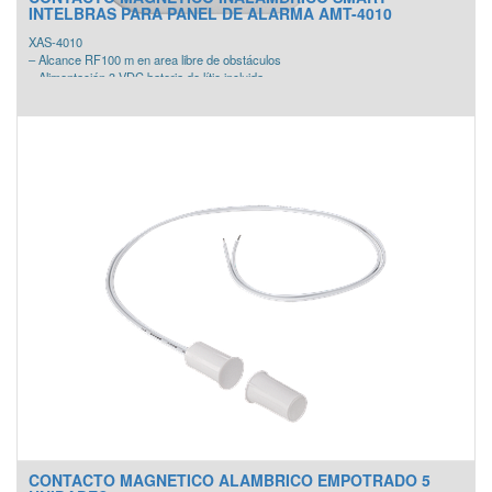
INTELBRAS PARA PANEL DE ALARMA AMT-4010
XAS-4010
– Alcance RF100 m en area libre de obstáculos
– Alimentación 3 VDC bateria de lítio incluida
– Peso bruto15 g
– Peso neto15 g
– Dimensiones (A x A x P)38 x 14 x 59 mm
– Temperatura de funcionamiento -10 a 50°C
CONTACTO MAGNETICO ALAMBRICO EMPOTRADO 5