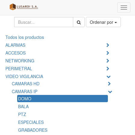
Menú
de
Naveg
Ordenar por
Todos los productos
ALARMAS
ACCESOS
NETWORKING
PERIMETRAL
VIDEO VIGILANCIA
CAMARAS HD
CAMARAS IP
DOMO
BALA
PTZ
ESPECIALES
GRABADORES