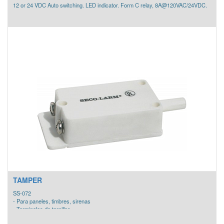
12 or 24 VDC Auto switching. LED indicator. Form C relay, 8A@120VAC/24VDC.
TAMPER
SS-072
- Para paneles, timbres, sirenas
- Terminales de tornillos
- Enlistado por U.L.