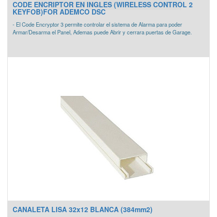
CODE ENCRIPTOR EN INGLES (WIRELESS CONTROL 2
KEYFOB)FOR ADEMCO DSC
- El Code Encryptor 3 permite controlar el sistema de Alarma para poder
Armar/Desarma el Panel, Ademas puede Abrir y cerrara puertas de Garage.
El Kit Incluye:
- Receptor de 433MHz.
- 2 Controles remotos CEREMLXB de 4 Botones.
- Led Indicador de estatus.
Características:
- Alimentacion de 12VCD.
- Dos Salidas de Contacto Seco
- Acepta 7 Controles tipo llavero CEREMLXB
- Salida 3 Relay(N/A, Com) hasta 10A- Accion Momentanea
- Salida 4 Relay tipo C (Com, N/A, N/C) hasta 5 A- Accion Momentanea-Led
Indicador del Estado del Sistema.
-Frecuencia 433Mhz.
-Consumo de Corriente:
Este equipo es compatible con los siguientes panes de Alarma:
Honeywell, DSC, GE- Caddex, Napco
CANALETA LISA 32x12 BLANCA (384mm2)