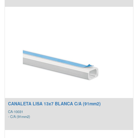
CANALETA LISA 13x7 BLANCA C/A (91mm2)
CA-10031
- C/A (91mm2)