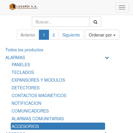
Menú
de
Naveg
Anterior
1
2
Siguiente
Ordenar por
Todos los productos
ALARMAS
PANELES
TECLADOS
EXPANSORES Y MODULOS
DETECTORES
CONTACTOS MAGNETICOS
NOTIFICACION
COMUNICADORES
ALARMAS COMUNITARIAS
ACCESORIOS