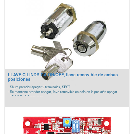
- Interruptor giratorio para el tono de la sirena y dos selecciones del volumen
- Placa de montaje para todas las unidades de pared estándar y compacta
- El muelle de cortocircuito de la placa de montaje comprueba la continuidad del
cableado antes de la instalación del dispositivo
- Compatible con la línea SpectrAlert y SpectAlert Advance Devices
- Compatible con el módulo de sincronización MDL3
LLAVE CILINDRICA ON/OFF, llave removible de ambas
posiciones
- Shunt prender/apagar 2 terminales, SPST
- Se mantiene prender-apagar, llave removible en solo en la posición apagar
- 12V C.C., 2 Amps max