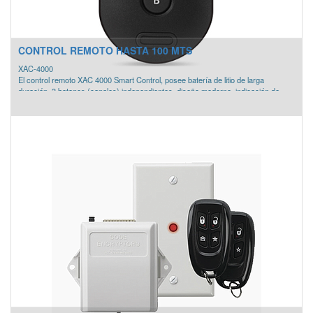
CONTROL REMOTO HASTA 100 MTS
XAC-4000
El control remoto XAC 4000 Smart Control, posee batería de litio de larga
duración, 3 botones (canales) independientes, diseño moderno, indicación de
poca carga de batería en el propio control y antibloqueo de teclas. Acompaña
cable y clip. Disponible en los colores azul, negro y rosado.
» Frecuencia de operación 433,92 Mhz con resonador SAW (no pierde la
calibración)
» Modulación OOK/FSK
» Diseño diferenciado
» Batería de litio de larga duración
» Indicación poca carga de batería en el propio control
» Antibloqueo de teclas
» Acompaña cable y clip