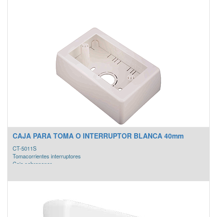
CAJA PARA TOMA O INTERRUPTOR BLANCA 40mm
CT-5011S
Tomacorrientes interruptores
Caja sobreponer
COLOR: Blanco