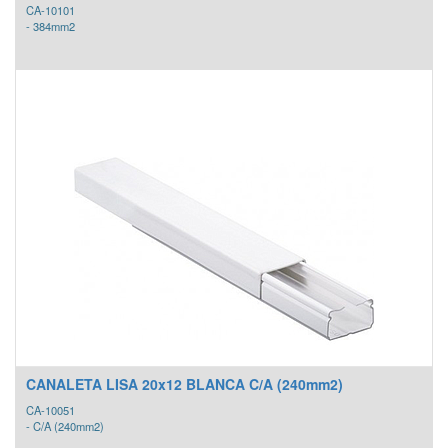
CA-10101
- 384mm2
CANALETA LISA 20x12 BLANCA C/A (240mm2)
CA-10051
- C/A (240mm2)