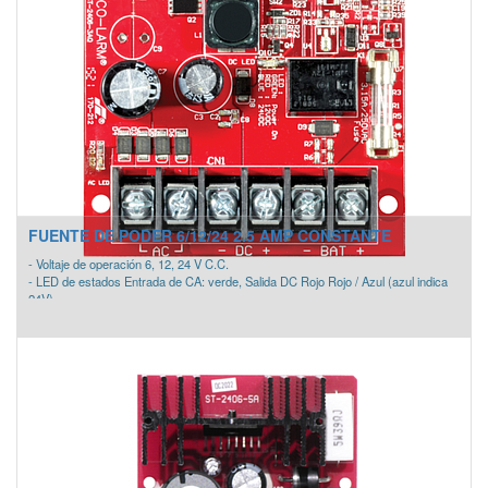
FUENTE DE PODER 6/12/24 2.5 AMP CONSTANTE
- Voltaje de operación 6, 12, 24 V C.C.
- LED de estados Entrada de CA: verde, Salida DC Rojo Rojo / Azul (azul indica
24V)
- Consumo (continua) 2.5A
- Consumo de corriente (max) 3.0A
- Salida de corriente 6V = 100mA, 12V = 220mA, 24V = 450mA
- Fusible Principal 5 Amp
- Corte de batería baja Cuando el voltaje de la batería es <20 % De la tensión de
salida ajustada
- Temperatura de operación -4°~149° F (-20°~65° C)
- Dimensiones 2-7/8"x2-1/4"x1-3/8" (73x73x35mm)
- Interruptor selectivo salida voltaje CC
- Voltaje de salida regulado y filtrado