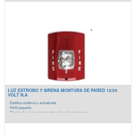
- Contactos de plata chapado en asegurar un funcionamiento fiable a largo plazo
- Disponible en color blanco. Alta-impacto caja de blanco de plastico
LUZ ESTROBO Y SIRENA MONTURA DE PARED 12/24
VOLT N.A
- Estética moderna y actualizada
- Perfil pequeño
- Diseño plug-in con mínima intrusión en la caja trasera
- Construcción resistente a las manipulaciones
- Selección automática de la operación de 12 ó 24 voltios a 15 y 30 candelas
- Ajustes de candela seleccionables en campo
- Sirena de 88+ dBA a 16 voltios