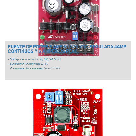
- Protección de corto circuito con batería integrada
- Protección térmica y compensación
- Recarga automática de baterías de respaldo integrada
- Interruptor de cambio automático para la batería de respaldo si se pierde o
corta la fuente principal
FUENTE DE PODER 5 AMP 6/12/24 VDC REGULADA 4AMP
CONTINUOS Y 5 AMPERIOS PEAK.
- Voltaje de operación 6, 12, 24 VCC
- Consumo (continua) 4.0A
- Consumo de corriente (max) 5.0A
- Salida de corriente 6V = 100mA, 12V = 220mA, 24V = 450mA
- Fusible Principal 5 Amp
- Corte de batería baja Cuando el voltaje de la batería es <20 % De la tensión de
salida ajustada
- Dimensiones 3-3/4" x 2-7/8" x 1-9/16" (95 x 73 x 40 mm)
- LED de estados Entrada de CA: verde, Salida DC: rojo / azul (azul indica 24V)
- Temperatura de funcionamiento -4°~149° F (-20°~65° C)
- Interruptor selectivo salida voltaje CC
- Voltaje de salida regulado y filtrado
- Protección de corto circuito con batería integrada
- Protección térmica y compensación
- Recarga automática de baterías de respaldo integrada
- Interruptor de cambio automático para la batería de respaldo si se pierde o