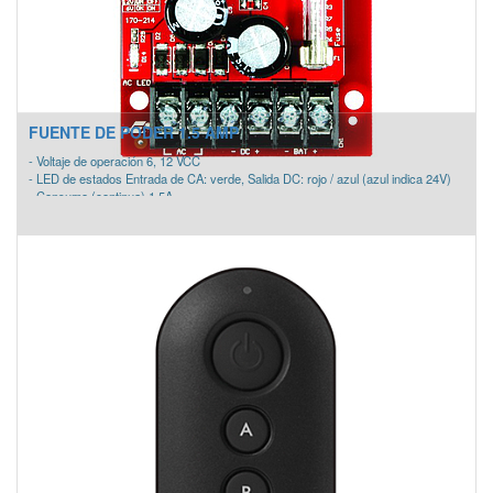
corta la fuente principal
FUENTE DE PODER 1.5 AMP
- Voltaje de operación 6, 12 VCC
- LED de estados Entrada de CA: verde, Salida DC: rojo / azul (azul indica 24V)
- Consumo (continua) 1.5A
- Consumo de corriente (max) 2.0A
- Salida de corriente 6V = 100mA, 12V = 220mA
- Fusible Principal 3A
- Corte de batería baja Cuando el voltaje de la batería es <20 % De la tensión de
salida ajustada
- Dimensiones 2-1/8" x 2-3/4" x 1-3/16" (54 x 70 x 30 mm)
- Temperatura de funcionamiento -4°~149° F (-20°~65° C)
- Interruptor selectivo salida voltaje CC
- Voltaje de salida regulado y filtrado
- Protección de corto circuito con batería integrada
- Protección térmica y compensación
- Recarga automática de baterías de respaldo integrada
- Interruptor de cambio automático para la batería de respaldo si se pierde o
corta la fuente principal