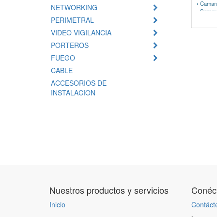
• Camar
NETWORKING
• Sistem
PERIMETRAL
• Doble 
Visible L
VIDEO VIGILANCIA
• Sensor
con poca
PORTEROS
• Capaci
FUEGO
• Módulo
(Opciona
CABLE
• Ideal 
barrera
ACCESORIOS DE
INSTALACION
Nuestros productos y servicios
Conéct
Inicio
Contáct