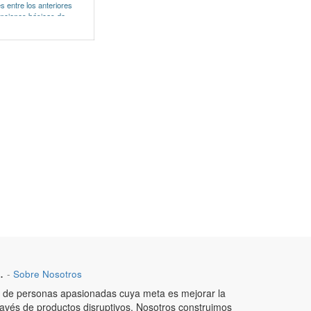
 entre los anteriores
nciones básicas de
cceso.
 Rostros: 1.500
 Huellas: 2.000
Tarjetas:
al)
 Eventos: 100.000
 de 2.8 Pulgadas
: TCP/IP, USB-Host, Wi-
ático de Estado,
oto ID, Cámara, Multi-
Salida 12V, Impresión por
 Opcional)
ionales: Tarjeta ID /
go de Trabajo, ADM
.
-
Sobre Nosotros
de personas apasionadas cuya meta es mejorar la
ravés de productos disruptivos. Nosotros construimos