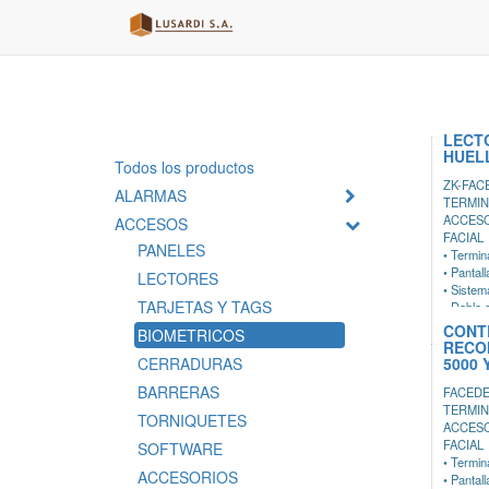
LECT
HUEL
Todos los productos
ZK-FAC
ALARMAS
TERMIN
ACCESO
ACCESOS
FACIAL
PANELES
• Termin
• Pantall
LECTORES
• Sistem
TARJETAS Y TAGS
• Doble 
Visible L
CONT
BIOMETRICOS
• Sensor
RECO
con poca
CERRADURAS
5000 
• Capaci
BARRERAS
FACEDE
• Módulo
TERMIN
(Opciona
TORNIQUETES
ACCES
• Ideal 
FACIAL
SOFTWARE
barrera
• Termin
ACCESORIOS
• Pantall