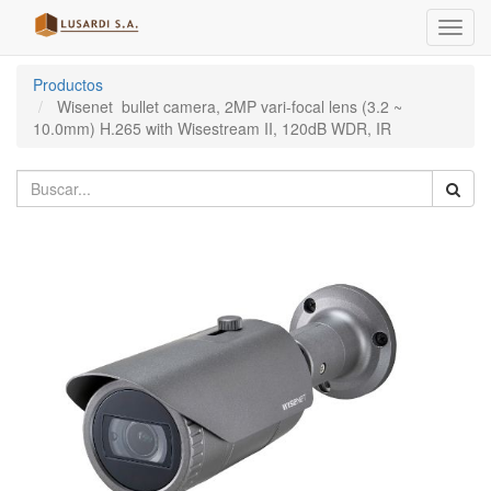
Menú
de
Naveg
Productos
Wisenet bullet camera, 2MP vari-focal lens (3.2 ~
10.0mm) H.265 with Wisestream II, 120dB WDR, IR