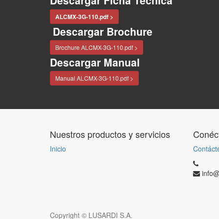
Descargar Ficha Técnica
ALCMX-3G-110.pdf >
Descargar Brochure
Brochure ALCMX-3G-110.pdf >
Descargar Manual
Manual ALCMX-3G-110.pdf >
Nuestros productos y servicios
Conéct
Inicio
Contáct
info@
Copyright ©
LUSARDI S.A.