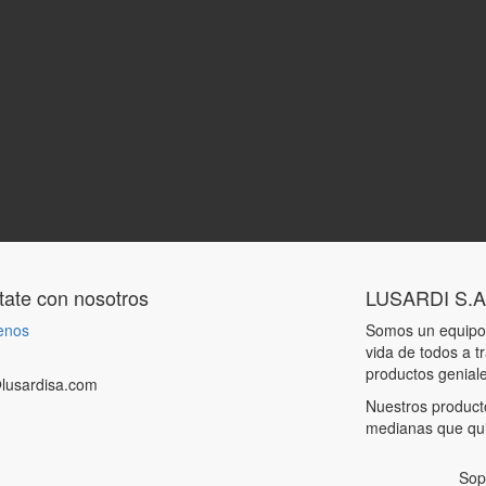
ate con nosotros
LUSARDI S.A
enos
Somos un equipo 
vida de todos a t
productos genial
lusardisa.com
Nuestros product
medianas que qui
Sop