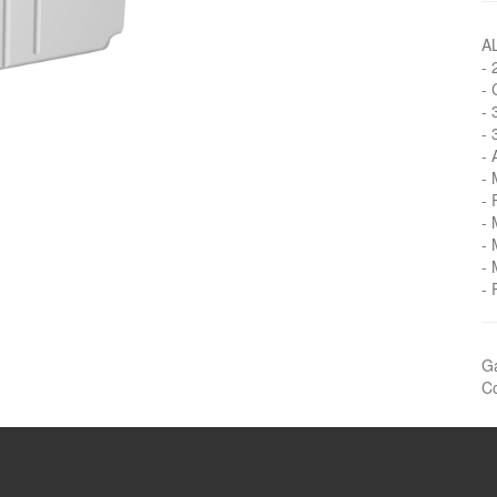
A
- 
- 
- 
- 
- 
- 
- 
- 
- 
- 
- 
Ga
Co