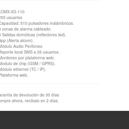
LCMX-3G-110
255 usuarios
Capacidad: 510 pulsadores inalámbricos.
3 zonas de alarma cableado.
3 Salidas domóticas (reflectores led).
App (Alerta alcom).
Módulo Audio Perifoneo
Reporte local SMS a 26 usuarios.
Monitoreo por plataforma web.
Modulo de chip (GSM / GPRS).
Módulo ethernet (TC / IP).
Plataforma web.
rantía de devolución de 30 días
mpre ahora, recíbalo en 2 días.