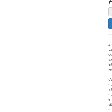
Z
Es
co
sa
in
le
Ca
• 
al
• 
en
si
• 