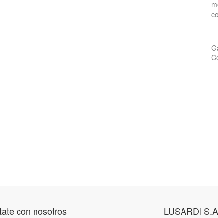
me
co
Ga
Co
ate con nosotros
LUSARDI S.A