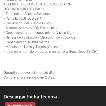
TERMINAL DE CONTROL DE ACCESO CON
RECONOCIMIENTO FACIAL
• Terminal de Acceso/Asistencia
• Pantalla Táctil LCD de 7”
• Camara de 2MP (Doble Lente)
• Sistema Android (SDK Disponible)
• Doble cámara de reconocimiento Visible Light
• Sensor de iluminación (detección con poca luz)
• Capacidad de 10,000 rostros.
• Módulo de Huella y Tarjeta (Opcional)
• Ideal para montaje en pared o en barrera (FaceDepot7B[CH])
Garantía de devolución de 30 días
Compre ahora, recíbalo en 2 días.
Descargar Ficha Técnica
FACEDEPOT.pdf