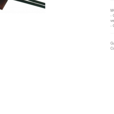
M
- 
ve
-
Ga
Co