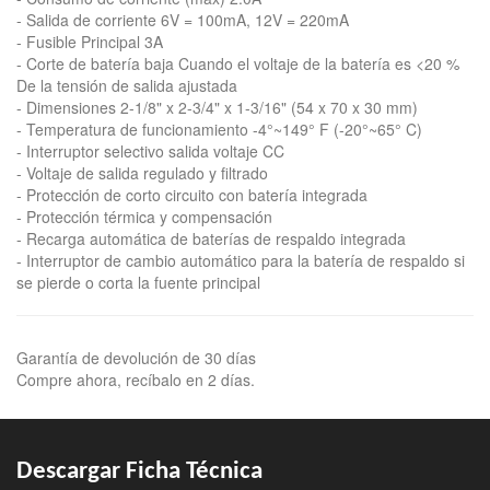
- Salida de corriente 6V = 100mA, 12V = 220mA
- Fusible Principal 3A
- Corte de batería baja Cuando el voltaje de la batería es <20 %
De la tensión de salida ajustada
- Dimensiones 2-1/8" x 2-3/4" x 1-3/16" (54 x 70 x 30 mm)
- Temperatura de funcionamiento -4°~149° F (-20°~65° C)
- Interruptor selectivo salida voltaje CC
- Voltaje de salida regulado y filtrado
- Protección de corto circuito con batería integrada
- Protección térmica y compensación
- Recarga automática de baterías de respaldo integrada
- Interruptor de cambio automático para la batería de respaldo si
se pierde o corta la fuente principal
Garantía de devolución de 30 días
Compre ahora, recíbalo en 2 días.
Descargar Ficha Técnica