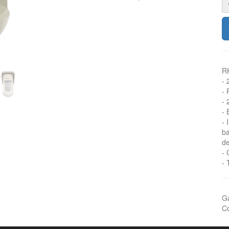
R
- 
- 
- 
- 
- 
ba
de
-
- 
Ga
Co