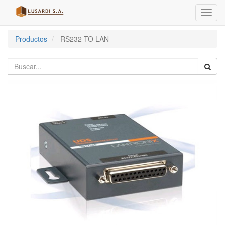
Menú
de
Naveg
Productos
RS232 TO LAN