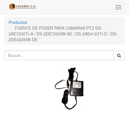
Menú
de
Naveg
Productos
FUENTE DE PODER PARA CAMARAS PTZ DS-
2AE7230TI-A / DS-2DE7230IW-AE / DS-2AE4123TI-D / DS-
2DE4225IW-DE