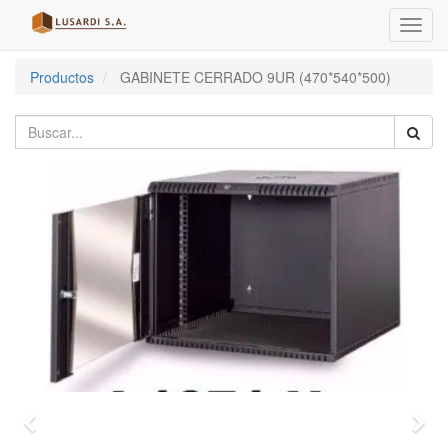
Menú
de
Naveg
Productos
GABINETE CERRADO 9UR (470*540*500)
Previo
Sigu