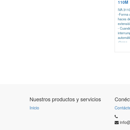
110M
IVA 311
-Forma u
haces de
extensió
- Cuando
interrum
automáti
alarma.
Haz de l
- Distan
y recept
- Protec
- Tensió
- Ajuste 
- Ajuste 
- Funció
Nuestros productos y servicios
Conéct
Inicio
Contáct
info@