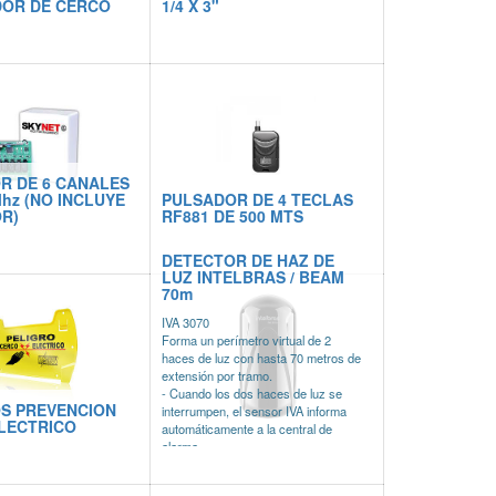
OR DE CERCO
1/4 X 3"
R DE 6 CANALES
Mhz (NO INCLUYE
PULSADOR DE 4 TECLAS
R)
RF881 DE 500 MTS
DETECTOR DE HAZ DE
LUZ INTELBRAS / BEAM
70m
IVA 3070
Forma un perímetro virtual de 2
haces de luz con hasta 70 metros de
extensión por tramo.
- Cuando los dos haces de luz se
S PREVENCION
interrumpen, el sensor IVA informa
LECTRICO
automáticamente a la central de
alarma.
Haz de luz doble
- Distancia de 70m entre transmisor y