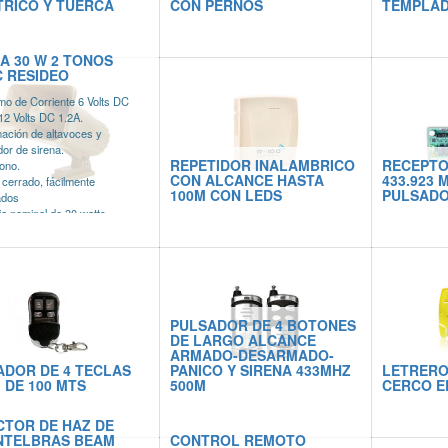
TRICO Y TUERCA
CON PERNOS
TEMPLAD
A 30 W 2 TONOS
C RESIDEO
o de Corriente 6 Volts DC
2 Volts DC 1.2A.
ación de altavoces y
dor de sirena.
REPETIDOR INALAMBRICO
RECEPTO
tono.
CON ALCANCE HASTA
433.923 
 cerrado, fácilmente
100M CON LEDS
PULSADO
ados
ia nominal de 30 watts.
PULSADOR DE 4 BOTONES
DE LARGO ALCANCE
ARMADO-DESARMADO-
ADOR DE 4 TECLAS
PANICO Y SIRENA 433MHZ
LETRERO
 DE 100 MTS
500M
CERCO E
CTOR DE HAZ DE
INTELBRAS BEAM
CONTROL REMOTO