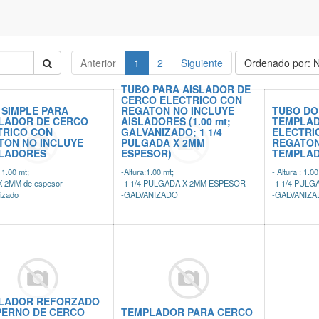
Anterior
1
2
Siguiente
Ordenado por: N
TUBO PARA AISLADOR DE
CERCO ELECTRICO CON
 SIMPLE PARA
REGATON NO INCLUYE
TUBO DO
LADOR DE CERCO
AISLADORES (1.00 mt;
TEMPLAD
TRICO CON
GALVANIZADO; 1 1/4
ELECTRI
TON NO INCLUYE
PULGADA X 2MM
REGATON
LADORES
ESPESOR)
TEMPLA
: 1.00 mt;
-Altura:1.00 mt;
- Altura : 1.0
 X 2MM de espesor
-1 1/4 PULGADA X 2MM ESPESOR
-1 1/4 PUL
izado
-GALVANIZADO
-GALVANIZ
LADOR REFORZADO
PERNO DE CERCO
TEMPLADOR PARA CERCO