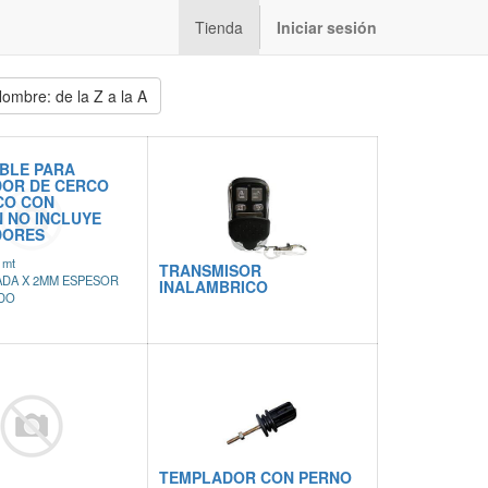
Tienda
Iniciar sesión
ombre: de la Z a la A
BLE PARA
OR DE CERCO
CO CON
 NO INCLUYE
DORES
0 mt
TRANSMISOR
GADA X 2MM ESPESOR
INALAMBRICO
ADO
TEMPLADOR CON PERNO