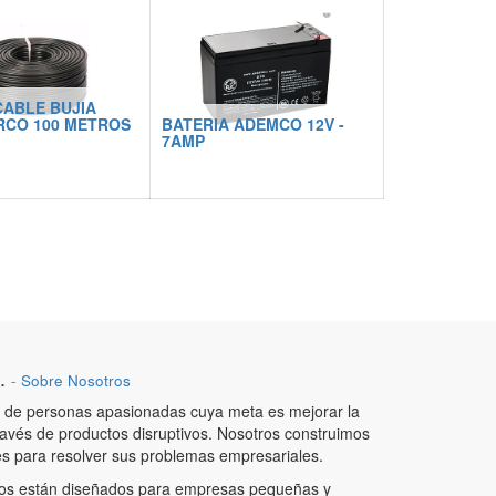
receptor
- Protección UV
- Tensión de alimentación 12 - 24
VDC
- Ajuste por mira
- Ajuste fino por tensión
CABLE BUJIA
- Función tamper (violación)
RCO 100 METROS
BATERIA ADEMCO 12V -
7AMP
.
-
Sobre Nosotros
de personas apasionadas cuya meta es mejorar la
ravés de productos disruptivos. Nosotros construimos
es para resolver sus problemas empresariales.
os están diseñados para empresas pequeñas y