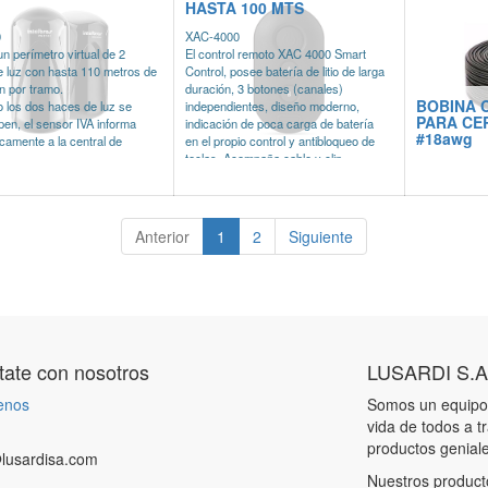
HASTA 100 MTS
0
XAC-4000
n perímetro virtual de 2
El control remoto XAC 4000 Smart
 luz con hasta 110 metros de
Control, posee batería de litio de larga
n por tramo.
duración, 3 botones (canales)
BOBINA 
 los dos haces de luz se
independientes, diseño moderno,
PARA CE
pen, el sensor IVA informa
indicación de poca carga de batería
#18awg
camente a la central de
en el propio control y antibloqueo de
teclas. Acompaña cable y clip.
Disponible en los colores azul, negro
uz doble
y rosado.
cia de 110m entre transmisor
» Frecuencia de operación 433,92
or
Mhz con resonador SAW (no pierde la
Anterior
1
2
Siguiente
ción UV
calibración)
n de alimentación 12 - 24 VDC
» Modulación OOK/FSK
por mira
» Diseño diferenciado
fino por tensión
» Batería de litio de larga duración
n tamper (violación)
» Indicación poca carga de batería en
el propio control
» Antibloqueo de teclas
ate con nosotros
LUSARDI S.A
» Acompaña cable y clip
enos
Somos un equipo 
vida de todos a t
productos genial
lusardisa.com
Nuestros product