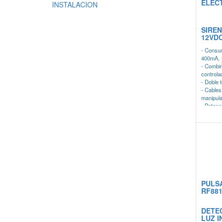
ELEC
INSTALACION
SIREN
12VD
- Consum
400mA, 1
- Combin
controla
- Doble 
- Cables
manipul
- Potenc
PULS
RF881
DETE
LUZ 